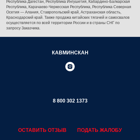
Республика Дагестан, Республика Ингушетия, Кабардино-Балкарская
Республика, Карачаево-Черкесская Республика, Республика Северная
Осетия — Алания, Ставропольский край, Астраханская область,
Краснодарский край. Также продажа китайских тягачей и самосвалов
осуществляется по всей территории России и в страны СНГ по
запросу Заказчика.
КАВМИНСКАН
8 800 302 1373
ОСТАВИТЬ ОТЗЫВ
ПОДАТЬ ЖАЛОБУ